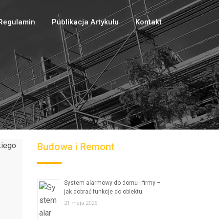
Regulamin
Publikacja Artykułu
Kontakt
Budowa i Remont
System alarmowy do domu i firmy –
jak dobrać funkcje do obiektu
21 maja 2026