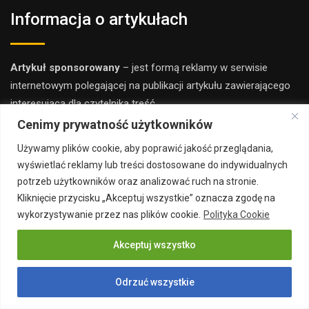
Informacja o artykułach
Artykuł sponsorowany
– jest formą reklamy w serwisie
internetowym polegającej na publikacji artykułu zawierającego
interesującą dla czytelnika treść.
Cenimy prywatność użytkowników
Od tradycyjnego artykułu odróżnia go umieszczenie linku do
Używamy plików cookie, aby poprawić jakość przeglądania,
strony promującej dany produkt lub usługę.
wyświetlać reklamy lub treści dostosowane do indywidualnych
potrzeb użytkowników oraz analizować ruch na stronie.
Chcesz poczytać więcej zapraszamy do innego
serwis
u
Kliknięcie przycisku „Akceptuj wszystkie” oznacza zgodę na
ogólnotematyczne
go
wykorzystywanie przez nas plików cookie.
Polityka Cookie
Akceptuj wszystko
Czytelniku pamiętaj!
Odrzuć wszystkie
Wszystkie informacje oraz porady opublikowane na naszym