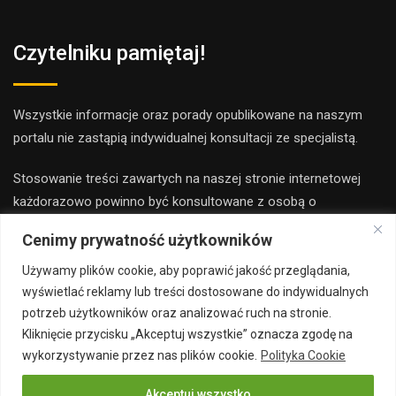
Czytelniku pamiętaj!
Wszystkie informacje oraz porady opublikowane na naszym
portalu nie zastąpią indywidualnej konsultacji ze specjalistą.
Stosowanie treści zawartych na naszej stronie internetowej
każdorazowo powinno być konsultowane z osobą o
odpowiednich kwalifikacjach i uprawnieniach.
Cenimy prywatność użytkowników
Redakcja i wydawca portalu nie ponoszą odpowiedzialności ze
Używamy plików cookie, aby poprawić jakość przeglądania,
stosowania porad zamieszczanych na stronie.
wyświetlać reklamy lub treści dostosowane do indywidualnych
potrzeb użytkowników oraz analizować ruch na stronie.
Kliknięcie przycisku „Akceptuj wszystkie” oznacza zgodę na
wykorzystywanie przez nas plików cookie.
Polityka Cookie
Akceptuj wszystko