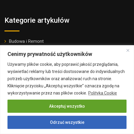
Kategorie artykułów
Budowa i Remont
Inwestycje
Cenimy prywatność użytkowników
Wnętrza
Używamy plików cookie, aby poprawić jakość przeglądania,
Prawo budowlane
wyświetlać reklamy lub treści dostosowane do indywidualnych
potrzeb użytkowników oraz analizować ruch na stronie.
Narzędzia budowlane
Kliknięcie przycisku „Akceptuj wszystkie” oznacza zgodę na
RTV i AGD
wykorzystywanie przez nas plików cookie.
Polityka Cookie
Ogród
Akceptuj wszystko
Materiały partnerów
Odrzuć wszystkie
Informacja o artykułach