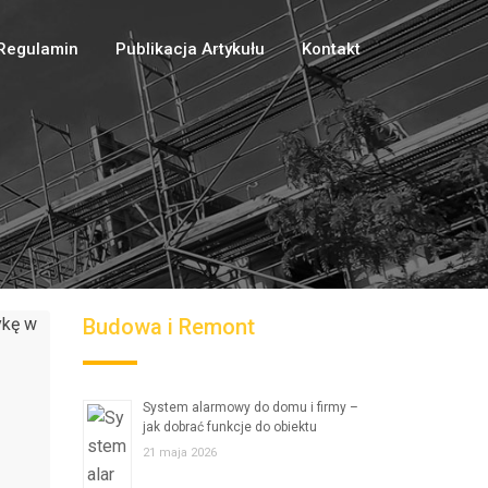
Regulamin
Publikacja Artykułu
Kontakt
Budowa i Remont
System alarmowy do domu i firmy –
jak dobrać funkcje do obiektu
21 maja 2026