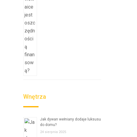
Wnętrza
Jak dywan wełniany dodaje luksusu
do domu?
24 sierpnia 2025