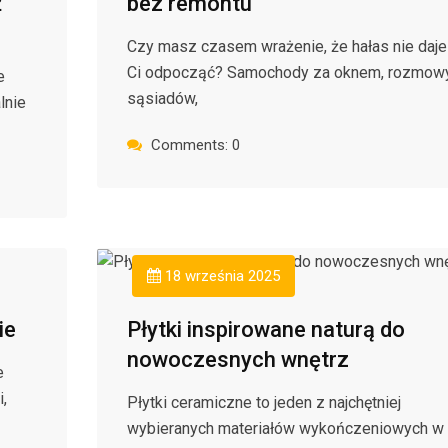
ż
bez remontu
Czy masz czasem wrażenie, że hałas nie daje
Ci odpocząć? Samochody za oknem, rozmow
e
sąsiadów,
lnie
Comments: 0
18 września 2025
ie
Płytki inspirowane naturą do
nowoczesnych wnętrz
e
,
Płytki ceramiczne to jeden z najchętniej
wybieranych materiałów wykończeniowych w