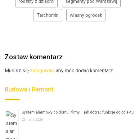
rodziny z dziećmi
segmenty pod Warszawą
Tarchomin
własny ogródek
Zostaw komentarz
Musisz się
zalogować
, aby móc dodać komentarz.
Budowa i Remont
System alarmowy do domu i firmy – jak dobrać funkcje do obiektu
21 maja 2026