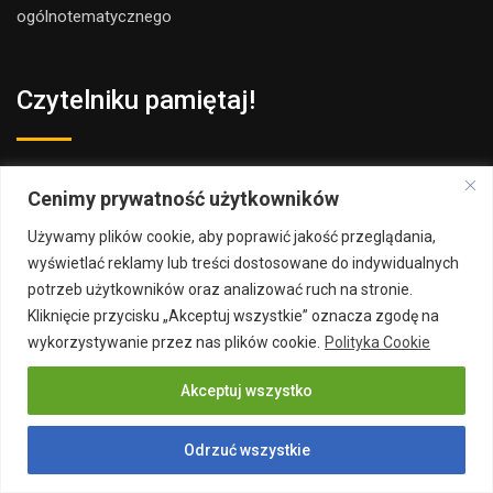
ogólnotematyczne
go
Czytelniku pamiętaj!
Wszystkie informacje oraz porady opublikowane na naszym
Cenimy prywatność użytkowników
portalu nie zastąpią indywidualnej konsultacji ze specjalistą.
Używamy plików cookie, aby poprawić jakość przeglądania,
Stosowanie treści zawartych na naszej stronie internetowej
wyświetlać reklamy lub treści dostosowane do indywidualnych
każdorazowo powinno być konsultowane z osobą o
potrzeb użytkowników oraz analizować ruch na stronie.
odpowiednich kwalifikacjach i uprawnieniach.
Kliknięcie przycisku „Akceptuj wszystkie” oznacza zgodę na
wykorzystywanie przez nas plików cookie.
Polityka Cookie
Redakcja i wydawca portalu nie ponoszą odpowiedzialności ze
Akceptuj wszystko
stosowania porad zamieszczanych na stronie.
Odrzuć wszystkie