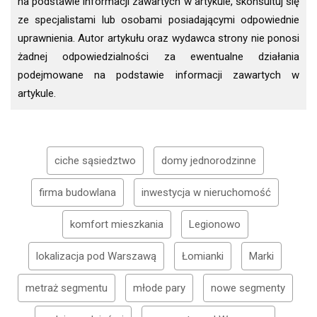
na podstawie informacji zawartych w artykule, skonsultuj się
ze specjalistami lub osobami posiadającymi odpowiednie
uprawnienia. Autor artykułu oraz wydawca strony nie ponosi
żadnej odpowiedzialności za ewentualne działania
podejmowane na podstawie informacji zawartych w
artykule.
ciche sąsiedztwo
domy jednorodzinne
firma budowlana
inwestycja w nieruchomość
komfort mieszkania
Legionowo
lokalizacja pod Warszawą
Łomianki
Marki
metraż segmentu
młode pary
nowe segmenty