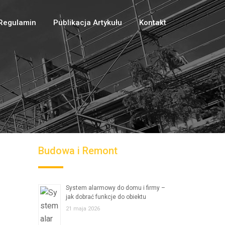
Regulamin
Publikacja Artykułu
Kontakt
Budowa i Remont
System alarmowy do domu i firmy –
jak dobrać funkcje do obiektu
21 maja 2026