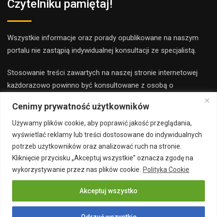
Czytelniku pamiętaj!
Wszystkie informacje oraz porady opublikowane na naszym
portalu nie zastąpią indywidualnej konsultacji ze specjalistą.
Stosowanie treści zawartych na naszej stronie internetowej
każdorazowo powinno być konsultowane z osobą o
odpowiednich kwalifikacjach i uprawnieniach.
Cenimy prywatność użytkowników
Redakcja i wydawca portalu nie ponoszą odpowiedzialności ze
Używamy plików cookie, aby poprawić jakość przeglądania,
stosowania porad zamieszczanych na stronie.
wyświetlać reklamy lub treści dostosowane do indywidualnych
potrzeb użytkowników oraz analizować ruch na stronie.
Kliknięcie przycisku „Akceptuj wszystkie” oznacza zgodę na
wykorzystywanie przez nas plików cookie.
Polityka Cookie
Akceptuj wszystko
Copyright 2019 majsterbudowlany.pl all rights reserved
Odrzuć wszystkie