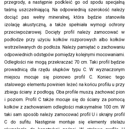
przegrody, a następnie podkleić go od spodu specjalną
taśmą uszczelniającą. Na odpowiednią szerokość należy
dociąć pas wełny mineralnej, która będzie stanowiła
izolację akustyczną, a także spełniała wymogi ochrony
przeciwpożarowej. Docięty profil należy zamocować w
podłodze przy użyciu kołków rozporowych albo kołków
wstrzeliwanych do podłoża. Należy pamiętać o zachowaniu
odpowiednich odstępów pomiędzy kolejnymi mocowaniami.
Odległości nie mogą przekraczać 70 cm. Taki profil będzie
prowadnicą dla rzędu słupków typu C. W wyznaczonym
miejscu mocuje się pionowo profil C. Koniec tego
stalowego elementu powinien leżeć na końcu profilu u przy
zbiegu ściany z podłogą. Oba profile muszą zachować pion
i poziom. Profil C także mocuje się do ściany za pomocą
kołków z zachowaniem odległości maksymalnie 100 cm. W
taki sam sposób należy zamocować profil U i skrajny profil
C do sufitu. Następnie montuje się elementy stelażu