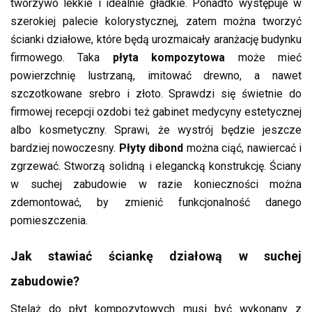
tworzywo lekkie i idealnie gładkie. Ponadto występuje w
szerokiej palecie kolorystycznej, zatem można tworzyć
ścianki działowe, które będą urozmaicały aranżację budynku
firmowego. Taka
płyta kompozytowa
może mieć
powierzchnię lustrzaną, imitować drewno, a nawet
szczotkowane srebro i złoto. Sprawdzi się świetnie do
firmowej recepcji ozdobi też gabinet medycyny estetycznej
albo kosmetyczny. Sprawi, że wystrój będzie jeszcze
bardziej nowoczesny.
Płyty dibond
można ciąć, nawiercać i
zgrzewać. Stworzą solidną i elegancką konstrukcję. Ściany
w suchej zabudowie w razie konieczności można
zdemontować, by zmienić funkcjonalność danego
pomieszczenia.
Jak stawiać ściankę działową w suchej
zabudowie?
Stelaż do płyt kompozytowych musi być wykonany z