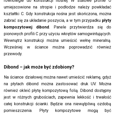
równolegle do konstrukcji nośnej. W stalowe profile U
umiejscowione na stropie i podłodze należy powkładać
kształtki C. Gdy konstrukcja nośna jest skończona, można
zabrać się za układanie poszycia, a w tym przypadku
płyty
kompozytowej dibond
. Panele przytwierdza się do
pionowych profili C przy użyciu wkrętów samogwintujących.
Wewnątrz konstrukcji można umieścić wełnę mineralną.
Wcześniej w ściance można poprowadzić również
przewody.
Dibond – jak może być zdobiony?
Na ściance działowej można nawet umieścić reklamę, gdyż
na płytach dibond można zastosować druk UV. Można
również okleić płytę kompozytową folią. Dibond dostępny
jest w różnych grubościach, zapewnia lekkość i trwałość
całej konstrukcji ścianki. Będzie ona niewątpliwą ozdobą
pomieszczenia. Płyty kompozytowe mogą być