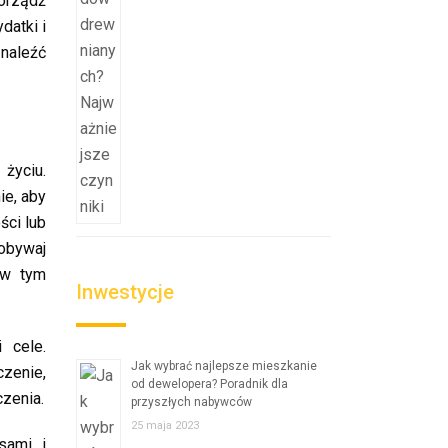
orządź
datki i
znaleźć
życiu.
ie, aby
ści lub
dobywaj
 w tym
Inwestycje
 cele.
Jak wybrać najlepsze mieszkanie
zenie,
od dewelopera? Poradnik dla
czenia.
przyszłych nabywców
25 maja 2023
sami i