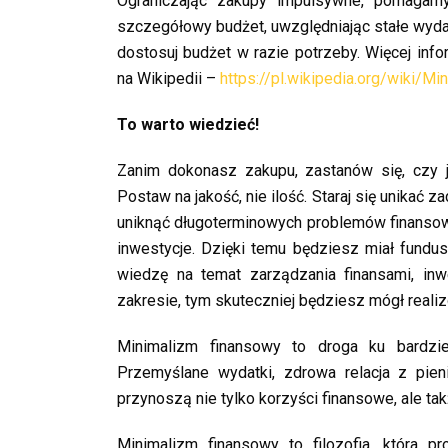
Ograniczając zakupy impulsywne, pomagamy
szczegółowy budżet, uwzględniając stałe wydatk
dostosuj budżet w razie potrzeby. Więcej inf
na Wikipedii –
https://pl.wikipedia.org/wiki/Min
To warto wiedzieć!
Zanim dokonasz zakupu, zastanów się, czy j
Postaw na jakość, nie ilość. Staraj się unikać z
uniknąć długoterminowych problemów finansow
inwestycje. Dzięki temu będziesz miał fundu
wiedzę na temat zarządzania finansami, in
zakresie, tym skuteczniej będziesz mógł reali
Minimalizm finansowy to droga ku bardziej
Przemyślane wydatki, zdrowa relacja z pie
przynoszą nie tylko korzyści finansowe, ale t
Minimalizm finansowy to filozofia, która 