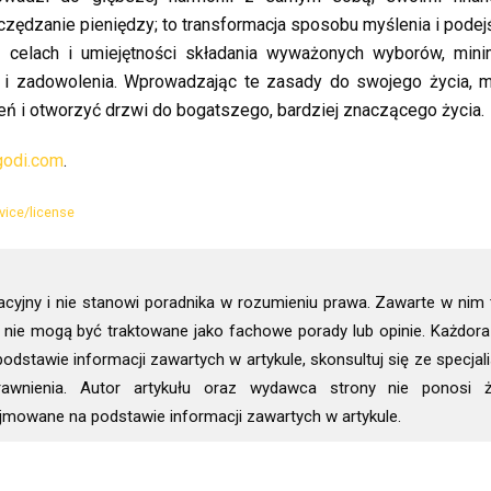
czędzanie pieniędzy; to transformacja sposobu myślenia i podej
h, celach i umiejętności składania wyważonych wyborów, mini
 i zadowolenia. Wprowadzając te zasady do swojego życia, 
eń i otworzyć drzwi do bogatszego, bardziej znaczącego życia.
igodi.com
.
vice/license
acyjny i nie stanowi poradnika w rozumieniu prawa. Zawarte w nim 
 i nie mogą być traktowane jako fachowe porady lub opinie. Każdo
dstawie informacji zawartych w artykule, skonsultuj się ze specjal
awnienia. Autor artykułu oraz wydawca strony nie ponosi ż
jmowane na podstawie informacji zawartych w artykule.