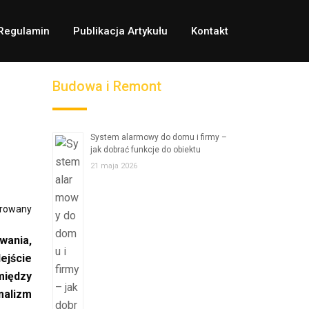
Regulamin
Publikacja Artykułu
Kontakt
Budowa i Remont
System alarmowy do domu i firmy –
jak dobrać funkcje do obiektu
21 maja 2026
orowany
wania,
ejście
między
malizm