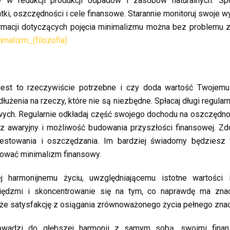
 w redukcji produkcji odpadów i zasobów naturalnych. Sp
i, oszczędności i cele finansowe. Starannie monitoruj swoje wy
ormacji dotyczących pojęcia minimalizmu można bez problemu 
imalizm_(filozofia)
est to rzeczywiście potrzebne i czy doda wartość Twojemu 
adłużenia na rzeczy, które nie są niezbędne. Spłacaj długi regularn
ych. Regularnie odkładaj część swojego dochodu na oszczędno
sz awaryjny i możliwość budowania przyszłości finansowej. Z
westowania i oszczędzania. Im bardziej świadomy będziesz
zować minimalizm finansowy.
 harmonijnemu życiu, uwzględniającemu istotne wartości i
niędzmi i skoncentrowanie się na tym, co naprawdę ma znac
akże satysfakcję z osiągania zrównoważonego życia pełnego zna
prowadzi do głębszej harmonii z samym sobą, swoimi finan