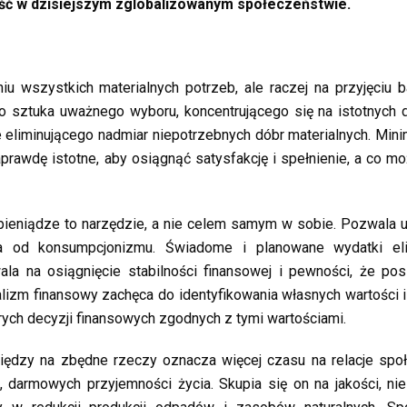
eść w dzisiejszym zglobalizowanym społeczeństwie.
 wszystkich materialnych potrzeb, ale raczej na przyjęciu b
 sztuka uważnego wyboru, koncentrującego się na istotnych 
e eliminującego nadmiar niepotrzebnych dóbr materialnych. Min
prawdę istotne, aby osiągnąć satysfakcję i spełnienie, a co m
ieniądze to narzędzie, a nie celem samym w sobie. Pozwala 
nia od konsumpcjonizmu. Świadome i planowane wydatki eli
la na osiągnięcie stabilności finansowej i pewności, że po
lizm finansowy zachęca do identyfikowania własnych wartości 
ch decyzji finansowych zgodnych z tymi wartościami.
iędzy na zbędne rzeczy oznacza więcej czasu na relacje spo
 darmowych przyjemności życia. Skupia się on na jakości, nie 