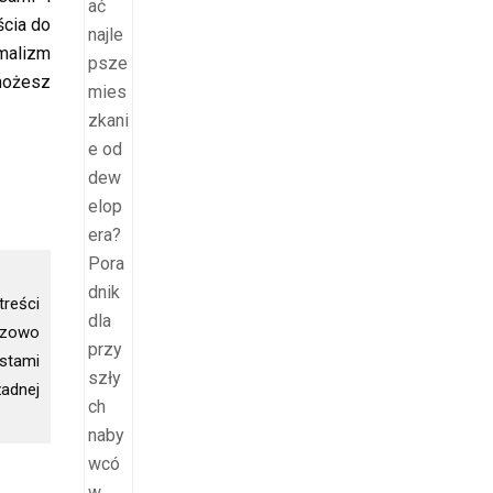
ścia do
malizm
możesz
treści
razowo
istami
adnej