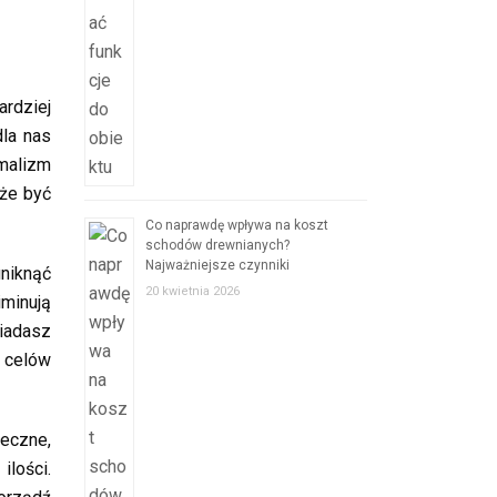
ardziej
dla nas
imalizm
oże być
Co naprawdę wpływa na koszt
schodów drewnianych?
Najważniejsze czynniki
uniknąć
20 kwietnia 2026
minują
siadasz
i celów
łeczne,
ilości.