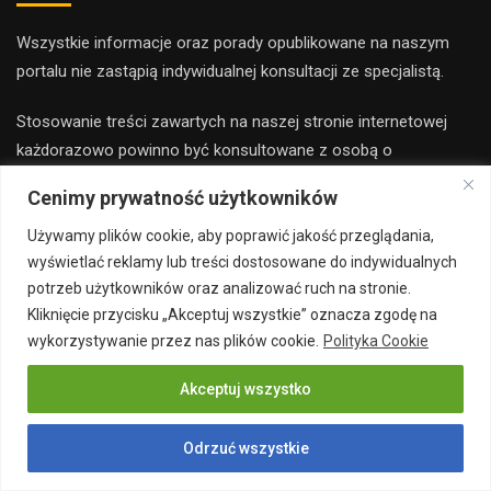
Wszystkie informacje oraz porady opublikowane na naszym
portalu nie zastąpią indywidualnej konsultacji ze specjalistą.
Stosowanie treści zawartych na naszej stronie internetowej
każdorazowo powinno być konsultowane z osobą o
odpowiednich kwalifikacjach i uprawnieniach.
Cenimy prywatność użytkowników
Redakcja i wydawca portalu nie ponoszą odpowiedzialności ze
Używamy plików cookie, aby poprawić jakość przeglądania,
stosowania porad zamieszczanych na stronie.
wyświetlać reklamy lub treści dostosowane do indywidualnych
potrzeb użytkowników oraz analizować ruch na stronie.
Kliknięcie przycisku „Akceptuj wszystkie” oznacza zgodę na
wykorzystywanie przez nas plików cookie.
Polityka Cookie
Akceptuj wszystko
Copyright 2019 majsterbudowlany.pl all rights reserved
Odrzuć wszystkie