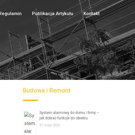
Regulamin
Publikacja Artykułu
Kontakt
Budowa i Remont
System alarmowy do domu i firmy –
jak dobrać funkcje do obiektu
21 maja 2026