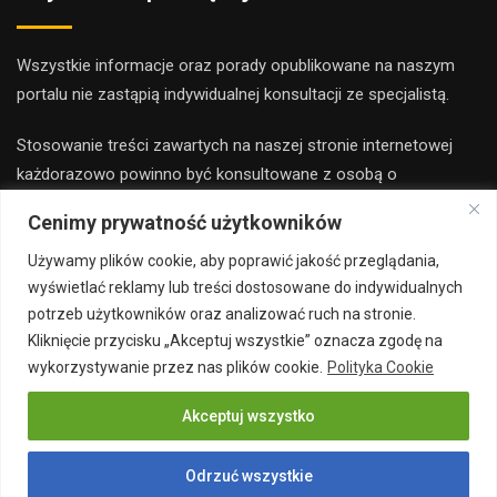
Wszystkie informacje oraz porady opublikowane na naszym
portalu nie zastąpią indywidualnej konsultacji ze specjalistą.
Stosowanie treści zawartych na naszej stronie internetowej
każdorazowo powinno być konsultowane z osobą o
odpowiednich kwalifikacjach i uprawnieniach.
Cenimy prywatność użytkowników
Redakcja i wydawca portalu nie ponoszą odpowiedzialności ze
Używamy plików cookie, aby poprawić jakość przeglądania,
stosowania porad zamieszczanych na stronie.
wyświetlać reklamy lub treści dostosowane do indywidualnych
potrzeb użytkowników oraz analizować ruch na stronie.
Kliknięcie przycisku „Akceptuj wszystkie” oznacza zgodę na
wykorzystywanie przez nas plików cookie.
Polityka Cookie
Akceptuj wszystko
Copyright 2019 majsterbudowlany.pl all rights reserved
Odrzuć wszystkie