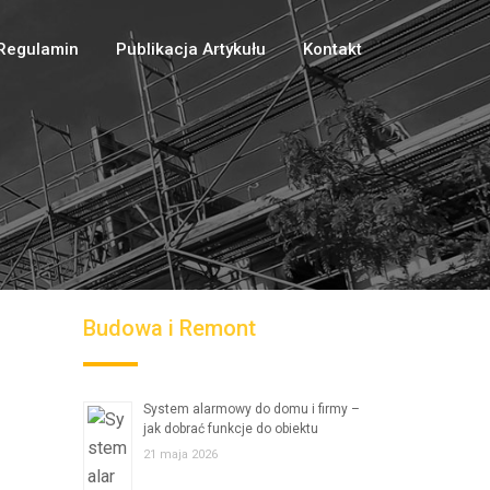
Regulamin
Publikacja Artykułu
Kontakt
Budowa i Remont
System alarmowy do domu i firmy –
jak dobrać funkcje do obiektu
21 maja 2026