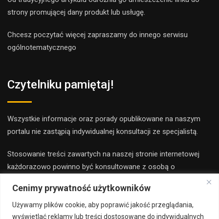
strony promującej dany produkt lub usługę.
Chcesz poczytać więcej zapraszamy do innego
serwis
u
ogólnotematyczne
go
Czytelniku pamiętaj!
Wszystkie informacje oraz porady opublikowane na naszym
portalu nie zastąpią indywidualnej konsultacji ze specjalistą.
Stosowanie treści zawartych na naszej stronie internetowej
każdorazowo powinno być konsultowane z osobą o
odpowiednich kwalifikacjach i uprawnieniach.
Cenimy prywatność użytkowników
Redakcja i wydawca portalu nie ponoszą odpowiedzialności ze
Używamy plików cookie, aby poprawić jakość przeglądania,
stosowania porad zamieszczanych na stronie.
wyświetlać reklamy lub treści dostosowane do indywidualnych