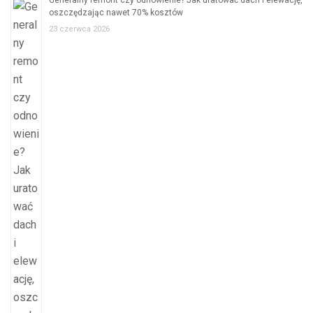
Generalny remont czy odnowienie? Jak uratować dach i elewację,
oszczędzając nawet 70% kosztów
23 czerwca 2026