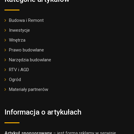
Budowa i Remont
Inwestycje
Wnętrza
Prawo budowlane
Narzędzia budowlane
RTV i AGD
Ogród
Materiały partnerów
Informacja o artykułach
Artykuł sponsorowany
– jest formą reklamy w serwisie