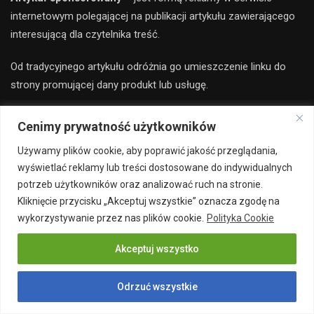
internetowym polegającej na publikacji artykułu zawierającego
interesującą dla czytelnika treść.
Od tradycyjnego artykułu odróżnia go umieszczenie linku do
strony promującej dany produkt lub usługę.
Chcesz poczytać więcej zapraszamy do innego
serwis
u
Cenimy prywatność użytkowników
ogólnotematyczne
go
Używamy plików cookie, aby poprawić jakość przeglądania,
wyświetlać reklamy lub treści dostosowane do indywidualnych
potrzeb użytkowników oraz analizować ruch na stronie.
Czytelniku pamiętaj!
Kliknięcie przycisku „Akceptuj wszystkie” oznacza zgodę na
wykorzystywanie przez nas plików cookie.
Polityka Cookie
Wszystkie informacje oraz porady opublikowane na naszym
Akceptuj wszystko
portalu nie zastąpią indywidualnej konsultacji ze specjalistą.
Odrzuć wszystkie
Stosowanie treści zawartych na naszej stronie internetowej
każdorazowo powinno być konsultowane z osobą o