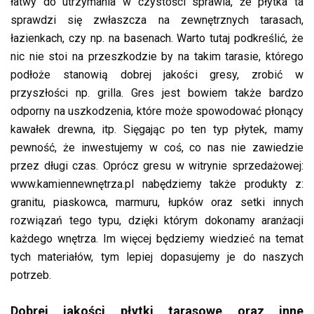
łatwy do utrzymania w czystości sprawia, że płytka ta
sprawdzi się zwłaszcza na zewnętrznych tarasach,
łazienkach, czy np. na basenach. Warto tutaj podkreślić, że
nic nie stoi na przeszkodzie by na takim tarasie, którego
podłoże stanowią dobrej jakości gresy, zrobić w
przyszłości np. grilla. Gres jest bowiem także bardzo
odporny na uszkodzenia, które może spowodować płonący
kawałek drewna, itp. Sięgając po ten typ płytek, mamy
pewność, że inwestujemy w coś, co nas nie zawiedzie
przez długi czas. Oprócz gresu w witrynie sprzedażowej:
www.kamiennewnętrza.pl nabędziemy także produkty z:
granitu, piaskowca, marmuru, łupków oraz setki innych
rozwiązań tego typu, dzięki którym dokonamy aranżacji
każdego wnętrza. Im więcej będziemy wiedzieć na temat
tych materiałów, tym lepiej dopasujemy je do naszych
potrzeb.
Dobrej jakości płytki tarasowe oraz inne