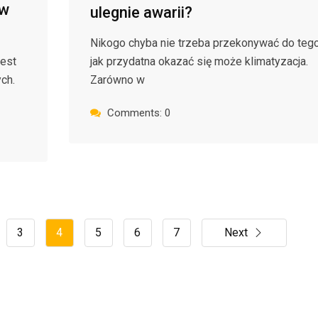
 w
ulegnie awarii?
Nikogo chyba nie trzeba przekonywać do tego
jest
jak przydatna okazać się może klimatyzacja.
ch.
Zarówno w
Comments: 0
3
4
5
6
7
Next